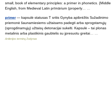
small, book of elementary principles: a primer in phonetics. {Middle
English, from Medieval Latin prīmārium (properly… …
primer
— kapsulė statusas T sritis Gynyba apibrėžtis Sužadinimo
priemonė šaunamiesiems užtaisams padegti arba sprogstamųjų
(sprogdinamųjų) užtaisų detonacijai sukelti. Kapsulė – tai plonas
metalinis arba plastikinis gaubtelis su įpresuotu greitai… …
Artilerijos terminų žodynas