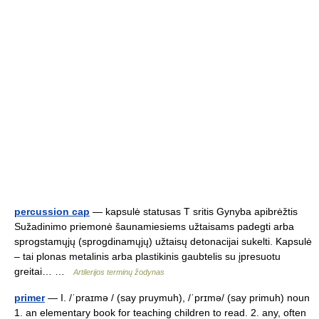
percussion cap
— kapsulė statusas T sritis Gynyba apibrėžtis
Sužadinimo priemonė šaunamiesiems užtaisams padegti arba
sprogstamųjų (sprogdinamųjų) užtaisų detonacijai sukelti. Kapsulė
– tai plonas metalinis arba plastikinis gaubtelis su įpresuotu
greitai… …
Artilerijos terminų žodynas
primer
— I. /ˈpraɪmə / (say pruymuh), /ˈprɪmə/ (say primuh) noun
1. an elementary book for teaching children to read. 2. any, often