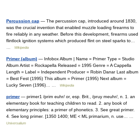
Percussion cap
— The percussion cap, introduced around 1830,
was the crucial invention that enabled muzzle loading firearms to
fire reliably in any weather. Before this development, firearms used
flintlock ignition systems which produced flint on steel sparks to…
…
Wikipedia
Primer (album)
— Infobox Album | Name = Primer Type = Studio
Album Artist = Rockapella Released = 1995 Genre = A Cappella
Length = Label = Independent Producer = Robin Danar Last album
= Best Fest (1995) This album = Primer (1995) Next album =
Lucky Seven (1996)… …
Wikipedia
primer
— primer1 /prim euhr/ or, esp. Brit., /pruy meuhr/, n. 1. an
elementary book for teaching children to read. 2. any book of
elementary principles: a primer of phonetics. 3. See great primer.
4. See long primer. [1350 1400; ME < ML primarium, n. use… …
Universalium