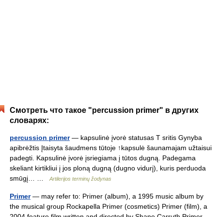
Смотреть что такое "percussion primer" в других
словарях:
percussion primer
— kapsulinė įvorė statusas T sritis Gynyba
apibrėžtis Įtaisyta šaudmens tūtoje ↑kapsulė šaunamajam užtaisui
padegti. Kapsulinė įvorė įsriegiama į tūtos dugną. Padegama
skeliant kirtikliui į jos ploną dugną (dugno vidurį), kuris perduoda
smūgį… …
Artilerijos terminų žodynas
Primer
— may refer to: Primer (album), a 1995 music album by
the musical group Rockapella Primer (cosmetics) Primer (film), a
2004 feature film written and directed by Shane Carruth Primer