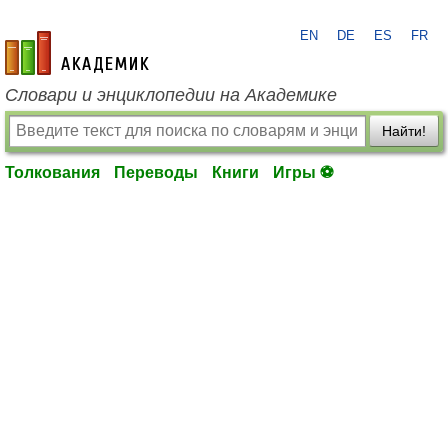
EN
DE
ES
FR
academic.ru
Словари и энциклопедии на Академике
Найти!
Толкования
Переводы
Книги
Игры ⚽