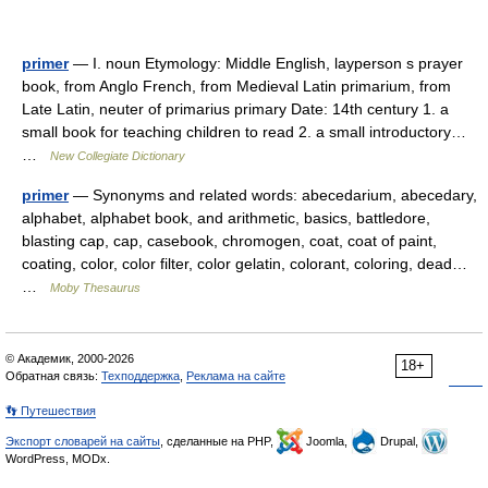
primer
— I. noun Etymology: Middle English, layperson s prayer
book, from Anglo French, from Medieval Latin primarium, from
Late Latin, neuter of primarius primary Date: 14th century 1. a
small book for teaching children to read 2. a small introductory…
…
New Collegiate Dictionary
primer
— Synonyms and related words: abecedarium, abecedary,
alphabet, alphabet book, and arithmetic, basics, battledore,
blasting cap, cap, casebook, chromogen, coat, coat of paint,
coating, color, color filter, color gelatin, colorant, coloring, dead…
…
Moby Thesaurus
© Академик, 2000-2026
18+
Обратная связь:
Техподдержка
,
Реклама на сайте
👣 Путешествия
Экспорт словарей на сайты
, сделанные на PHP,
Joomla,
Drupal,
WordPress, MODx.